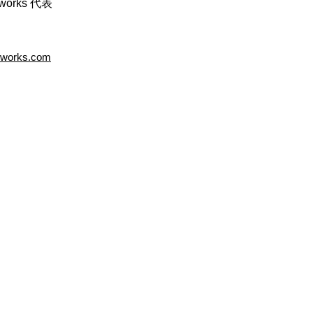
 works 代表
oulworks.com