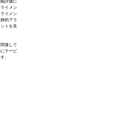
機能評価に
アライメン
アライメン
、静的アラ
ヒントを見
う関連して
部にテーピ
ます。