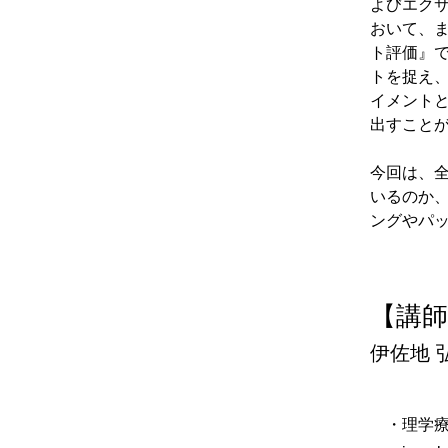
よびエク
おいて、
ト評価』
トを捉え
イメント
出すこと
​今回は、
いるのか
ングやパ
​【講
伊佐地 
・理学療