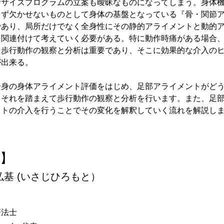
ササイズプログラムの立案も曖昧なものになってしまう。身体
まず欠かせないものとして身体の基盤となっている『骨・関節
であり、局所だけでなく全身性にその静的アライメントと動的
、関連付けて考えていく必要がある。特に動作時痛がある場合
と歩行動作の観察と分析は重要であり、そこに効果的な介入の
が出来る。
全身の身体アライメント評価をはじめ、足部アライメントがど
、それを踏まえて歩行動作の観察と分析を行います。また、足
ットの介入を行うことでその変化を解釈していく流れを解説し
師】
弘基 (いさじひろもと）
法士