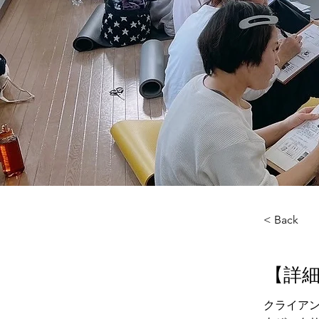
< Back
​【詳
クライア