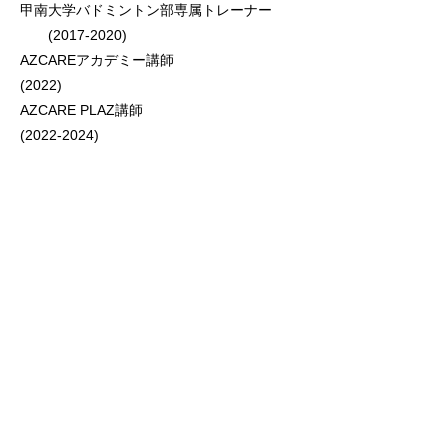
甲南大学バドミントン部専属トレーナー
(2017-2020)
AZCAREアカデミー講師
(2022)
AZCARE PLAZ講師
(2022-2024)
保有資格
FMS Lv2
Dynamic Neuromuscular Stabilization
PRI Myokinematic Restoration 修了
PRI Postural Respiration 修了
PRI Pelvis Restoration 修了
PRI Impingement & Instability 修了
Anatomy Train
TECNICA GAVILAN PTB I
EBFA公認Barefoot Training Specialist
運動器機能解剖学研究所 fellow認定